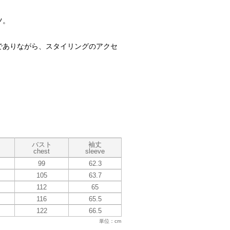
ツ。
でありながら、スタイリングのアクセ
バスト
袖丈
chest
sleeve
99
62.3
105
63.7
112
65
116
65.5
122
66.5
単位：cm