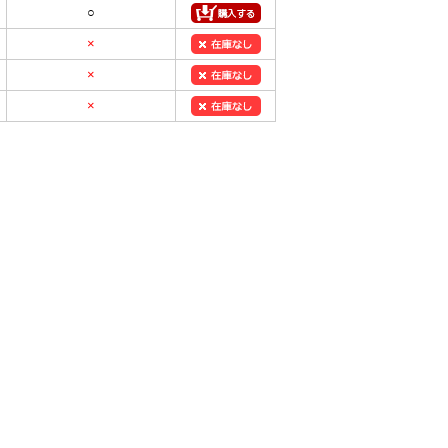
○
×
×
×