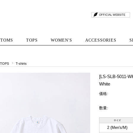
OFFICIAL WEBSITE
TTOMS
TOPS
WOMEN'S
ACCESSORIES
S
TOPS
T-shirts
[LS-SLB-5011-WH]
White
価格:
数量:
サイズ
2 (Men's/M)