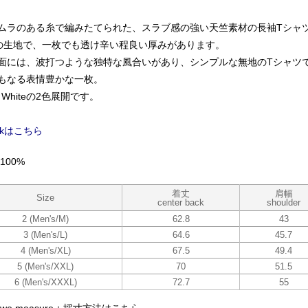
ムラのある糸で編みたてられた、スラブ感の強い天竺素材の長袖Tシャ
程の生地で、一枚でも透け辛い程良い厚みがあります。
面には、波打つような独特な風合いがあり、シンプルな無地のTシャツ
もなる表情豊かな一枚。
kとWhiteの2色展開です。
ackはこちら
 100%
着丈
肩幅
Size
center back
shoulder
2 (Men's/M)
62.8
43
3 (Men's/L)
64.6
45.7
4 (Men's/XL)
67.5
49.4
5 (Men's/XXL)
70
51.5
6 (Men's/XXXL)
72.7
55