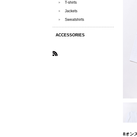
T-shirts
Jackets
Sweatshirts
ACCESSORIES
8オンス