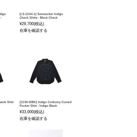
digo
[LS-2244-1] Seersucker Indigo
-
Check Shirts - Block Check
¥29,700
(税込)
在庫を確認する
ork Shirt
[2236-IDBK] Indigo Corduroy Curved
Pocket Shirt - Indigo Black
¥33,000
(税込)
在庫を確認する