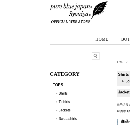
HOME
BO
TOP
CATEGORY
Shirts
Lo
TOPS
Jacket
Shirts
T-shirts
表示切替
Jackets
40件中1
Sweatshirts
商品