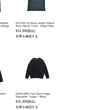
Striped
[SS-5407-2] Heavy weight Striped
igo×Beige
Short Sleeve T-shirt - Indigo×Olive
¥14,300
(税込)
在庫を確認する
hirt /
[5409-IDBK] Yarn Dyed Indigo
Sweatshirt - Indigo + Black
¥25,300
(税込)
在庫を確認する