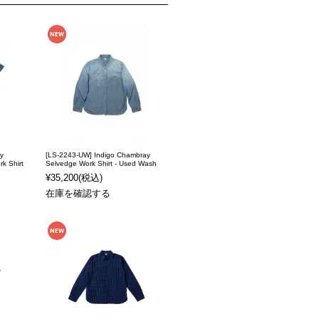
y
[LS-2243-UW] Indigo Chambray
k Shirt
Selvedge Work Shirt - Used Wash
¥35,200
(税込)
在庫を確認する