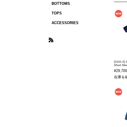
BOTTOMS
TOPS
ACCESSORIES
[2241-2] 
Short Slee
¥29,700
在庫を