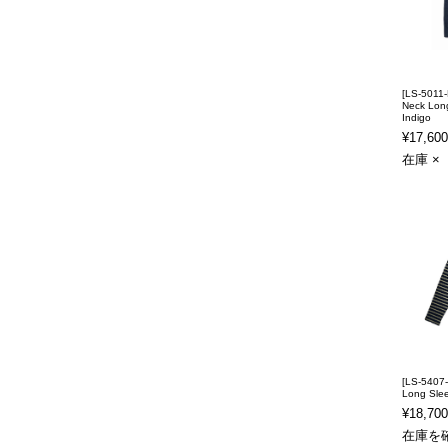
[LS-5011-
Neck Long
Indigo
¥17,600
在庫 ×
[LS-5407-
Long Slee
¥18,700
在庫を