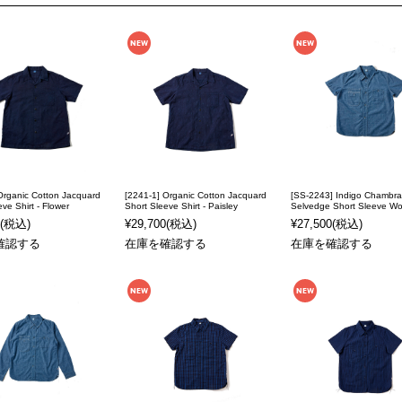
Organic Cotton Jacquard
[2241-1] Organic Cotton Jacquard
[SS-2243] Indigo Chambra
ve Shirt - Flower
Short Sleeve Shirt - Paisley
Selvedge Short Sleeve Wor
(税込)
¥29,700
(税込)
¥27,500
(税込)
確認する
在庫を確認する
在庫を確認する