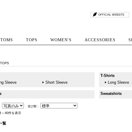
OFFICIAL WEBSITE
TTOMS
TOPS
WOMEN'S
ACCESSORIES
S
TOPS
T-Shirts
ng Sleeve
Short Sleeve
Long Sleeve
s
Sweatshirts
：
並び順：
件～40件を表示
一覧