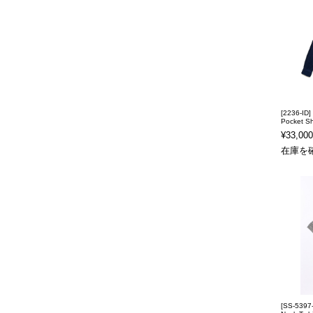
[2236-ID]
Pocket Shi
¥33,000
在庫を
[SS-5397