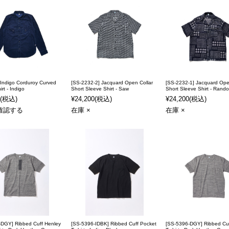
 Indigo Corduroy Curved
[SS-2232-2] Jacquard Open Collar
[SS-2232-1] Jacquard Ope
rt - Indigo
Short Sleeve Shirt - Saw
Short Sleeve Shirt - Rand
(税込)
¥24,200
(税込)
¥24,200
(税込)
確認する
在庫 ×
在庫 ×
-DGY] Ribbed Cuff Henley
[SS-5396-IDBK] Ribbed Cuff Pocket
[SS-5396-DGY] Ribbed Cuf