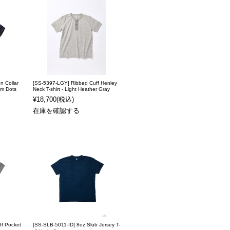
n Collar
[SS-5397-LGY] Ribbed Cuff Henley
om Dots
Neck T-shirt - Light Heather Gray
¥18,700
(税込)
在庫を確認する
f Pocket
[SS-SLB-5011-ID] 8oz Slub Jersey T-