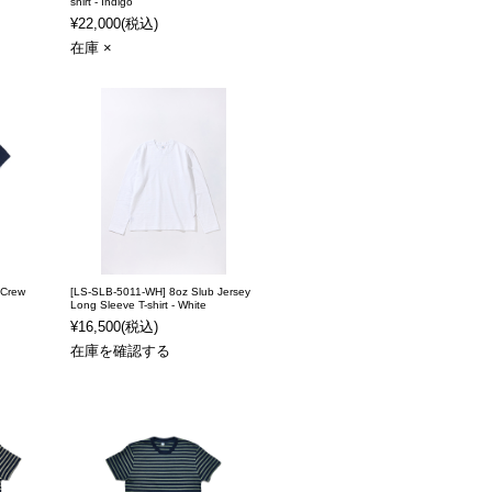
shirt - Indigo
¥22,000
(税込)
在庫 ×
 Crew
[LS-SLB-5011-WH] 8oz Slub Jersey
Long Sleeve T-shirt - White
¥16,500
(税込)
在庫を確認する