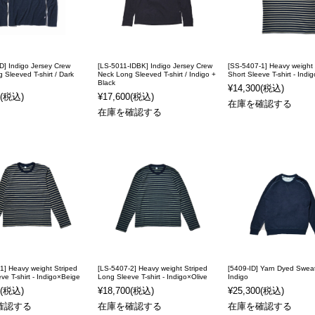
D] Indigo Jersey Crew
[LS-5011-IDBK] Indigo Jersey Crew
[SS-5407-1] Heavy weight 
 Sleeved T-shirt / Dark
Neck Long Sleeved T-shirt / Indigo +
Short Sleeve T-shirt - Ind
Black
¥14,300
(税込)
(税込)
¥17,600
(税込)
在庫を確認する
在庫を確認する
1] Heavy weight Striped
[LS-5407-2] Heavy weight Striped
[5409-ID] Yarn Dyed Sweats
ve T-shirt - Indigo×Beige
Long Sleeve T-shirt - Indigo×Olive
Indigo
(税込)
¥18,700
(税込)
¥25,300
(税込)
確認する
在庫を確認する
在庫を確認する