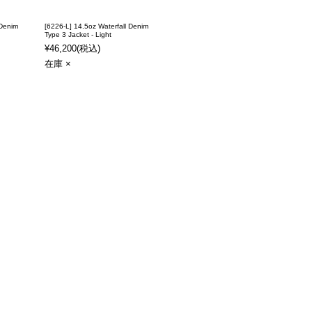
 Denim
[6226-L] 14.5oz Waterfall Denim
Type 3 Jacket - Light
¥46,200
(税込)
在庫 ×