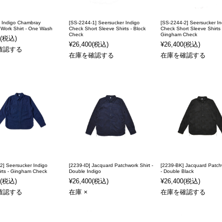
] Indigo Chambray
[SS-2244-1] Seersucker Indigo
[SS-2244-2] Seersucker In
Work Shirt - One Wash
Check Short Sleeve Shirts - Block
Check Short Sleeve Shirts 
Check
Gingham Check
(税込)
¥26,400
(税込)
¥26,400
(税込)
確認する
在庫を確認する
在庫を確認する
2] Seersucker Indigo
[2239-ID] Jacquard Patchwork Shirt -
[2239-BK] Jacquard Patchw
rts - Gingham Check
Double Indigo
- Double Black
(税込)
¥26,400
(税込)
¥26,400
(税込)
確認する
在庫 ×
在庫を確認する