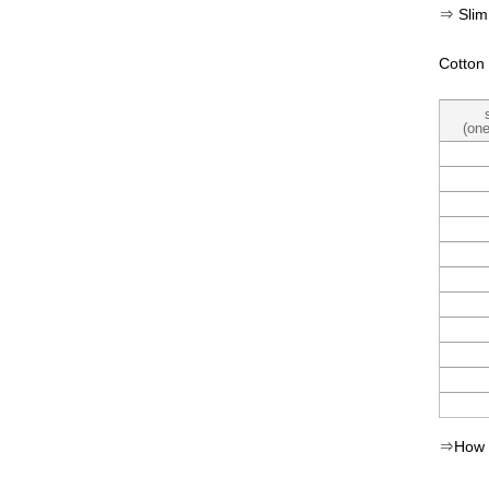
⇒ Sli
Cotton
(on
⇒How