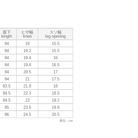
股下
ヒザ幅
スソ幅
length
knee
leg opening
84
18
15.5
84
19.2
15.5
84
19.4
16
84
19.8
16.5
84
20.5
17
84
21
17.5
83.5
21.8
18
84.5
22.3
18.5
84.5
23
19.2
85
23.5
19.8
86
24.5
20.5
単位：cm