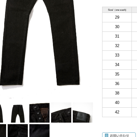
Size/（one wash)
29
30
31
32
33
34
35
36
38
40
42