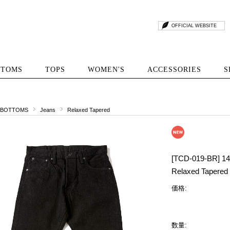
OFFICIAL WEBSITE
TTOMS
TOPS
WOMEN'S
ACCESSORIES
S
BOTTOMS
Jeans
Relaxed Tapered
[TCD-019-BR] 14
Relaxed Tapered
価格:
数量: