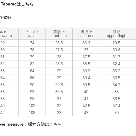
m Taperedはこちら
 100%
size
ウエスト
前股上
後股上
渡り
e wash)
waist
front rise
back rise
upper thigh
29
74
26.5
36.3
29.5
30
78
27.5
37
30.8
31
79
28
37.5
31.7
32
82
28.5
38.5
32.4
33
84
29
39.2
33.2
34
86
29
39.4
33.5
35
90
29.8
39.5
34.2
36
93
30.5
40
35
38
98
31
41
36.5
40
102
32
42.5
37.4
42
108
33
43
39
 we measure：採寸方法はこちら