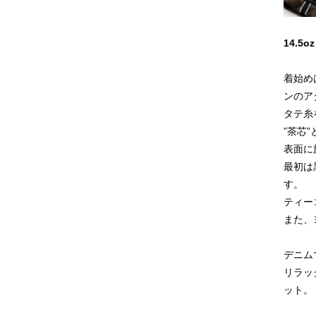
14.5
着始め
ンのア
タテ糸
”茶芯
表面に
最初は
す。
ティー
また、
デニム
リラッ
ット。