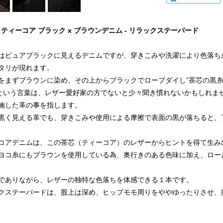
oz ティーコア ブラック x ブラウンデニム - リラックステーパード
はピュアブラックに見えるデニムですが、穿きこみや洗濯により色落ち
タリが現れます。
をまずブラウンに染め、その上からブラックでロープダイし”茶芯の黒糸
”という言葉は、レザー愛好家の方でないと少々聞き慣れないかもしれま
施した革の事を指します。
黒く見える革でも、穿きこみや使用による摩擦で表面の黒が落ちると、
コアデニムは、この茶芯（ティーコア）のレザーからヒントを得て生み
ヨコ糸にもブラウンを使用している為、奥行きのある色味に加え、ロー
でありながら、レザーの独特な色落ちを体感できる１本です。
クステーパードは、股上は深め、ヒップモモ周りをややゆったりさせ、