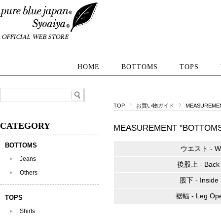
HOME
BOTTOMS
TOPS
TOP
お買い物ガイド
MEASUREMEN
CATEGORY
MEASUREMENT "BOTTOMS
BOTTOMS
ウエスト - Wa
Jeans
後股上 - Back 
Others
股下 - Inside
裾幅 - Leg Op
TOPS
Shirts