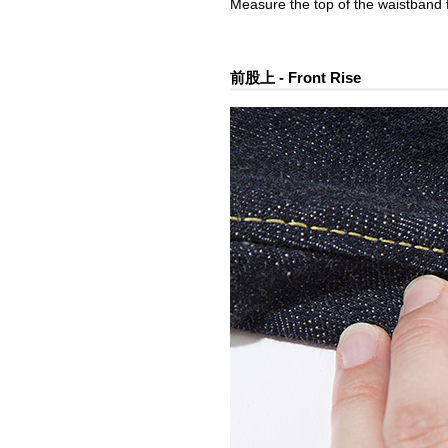
Measure the top of the waistband f
前股上 - Front Rise