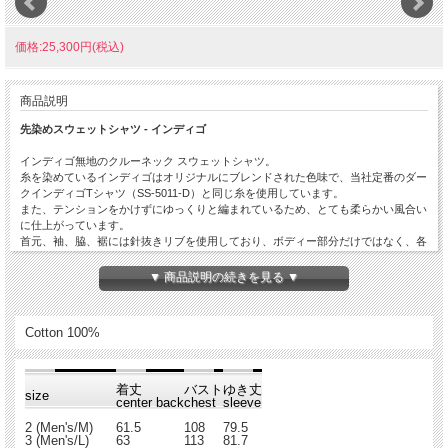
価格:25,300円(税込)
商品説明
先染めスウェットシャツ - インディゴ
インディゴ無地のクルーネック スウェットシャツ。
糸を染めているインディゴはオリジナルにブレンドされた色味で、当社定番のダー
クインディゴTシャツ（SS-5011-D）と同じ糸を使用しています。
また、テンションをかけずにゆっくりと編まれているため、とても柔らかい風合い
に仕上がっています。
首元、袖、脇、裾には針抜きリブを使用しており、ボディー部分だけではなく、各
パーツの色落ちもしっかりと楽しめる”育てるスウェット”です。
▼ 商品説明の続きを見る ▼
⇒ インディゴ ブラックはこちら
Cotton 100%
⇒ Stripe はこちら
着丈
バスト
ゆき丈
size
center back
chest
sleeve
2 (Men's/M)
61.5
108
79.5
3 (Men's/L)
63
113
81.7