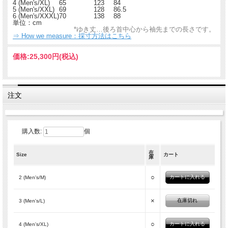
4 (Men's/XL)
65
123
84
5 (Men's/XXL)
69
128
86.5
6 (Men's/XXXL)
70
138
88
単位：cm
*ゆき丈…後ろ首中心から袖先までの長さです。
⇒ How we measure：採寸方法はこちら
価格:
25,300円
(税込)
注文
購入数:
個
在
Size
カート
庫
○
2 (Men's/M)
×
在庫切れ
3 (Men's/L)
○
4 (Men's/XL)