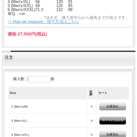
4 (Men's/XL)
66
120
81
5 (Men's/XXL)
69
126
85
6 (Men's/XXXL)
71.3
132
88
単位：cm
*ゆき丈…後ろ首中心から袖先までの長さです。
⇒ How we measure：採寸方法はこちら
価格:
27,500円
(税込)
注文
購入数:
個
在
Size
カート
庫
×
在庫切れ
2 (Men's/M)
○
3 (Men's/L)
×
在庫切れ
4 (Men's/XL)