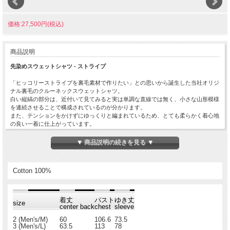
価格:27,500円(税込)
商品説明
先染めスウェットシャツ - ストライプ
「ヒッコリーストライプを裏毛素材で作りたい」との思いから誕生した当社オリジ
ナル裏毛のクルーネックスウェットシャツ。
白い縦縞の部分は、近付いて見てみると実は単調な直線では無く、小さな山形模様
を連続させることで構成されているのが分かります。
また、テンションをかけずにゆっくりと編まれているため、とても柔らかく着心地
の良い一着に仕上がっています。
首元、袖、脇、裾には針抜きリブを使用しており、ボディー部分だけではなく、各
パーツの色落ちもしっかりと楽しめる”育てるスウェット”です。
▼ 商品説明の続きを見る ▼
⇒ Indigoはこちら
⇒ インディゴ ブラックはこちら
Cotton 100%
着丈
バスト
ゆき丈
size
center back
chest
sleeve
2 (Men's/M)
60
106.6
73.5
3 (Men's/L)
63.5
113
78