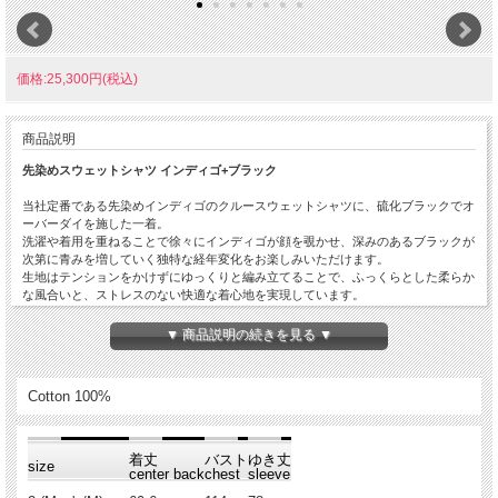
価格:25,300円(税込)
商品説明
先染めスウェットシャツ インディゴ+ブラック
当社定番である先染めインディゴのクルースウェットシャツに、硫化ブラックでオ
ーバーダイを施した一着。
洗濯や着用を重ねることで徐々にインディゴが顔を覗かせ、深みのあるブラックが
次第に青みを増していく独特な経年変化をお楽しみいただけます。
生地はテンションをかけずにゆっくりと編み立てることで、ふっくらとした柔らか
な風合いと、ストレスのない快適な着心地を実現しています。
首元、袖、脇、裾には針抜きフライスを使用しており、ボディー部分だけではな
く、各パーツの色落ちもしっかりと楽しめる”育てるスウェット”です。
▼ 商品説明の続きを見る ▼
⇒ インディゴ はこちら
⇒ Stripe はこちら
Cotton 100%
着丈
バスト
ゆき丈
size
center back
chest
sleeve