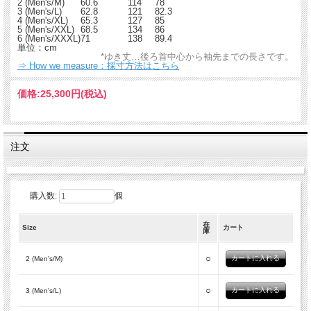
2 (Men's/M)
60.6
114
78
3 (Men's/L)
62.8
121
82.3
4 (Men's/XL)
65.3
127
85
5 (Men's/XXL)
68.5
134
86
6 (Men's/XXXL)
71
138
89.4
単位：cm
*ゆき丈…後ろ首中心から袖先までの長さです。
⇒ How we measure：採寸方法はこちら
価格:
25,300円
(税込)
注文
購入数:
個
在
Size
カート
庫
○
2 (Men's/M)
○
3 (Men's/L)